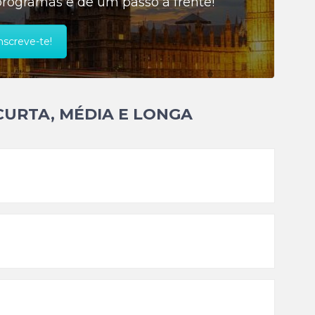
programas e dê um passo à frente!
nscreve-te!
CURTA, MÉDIA E LONGA